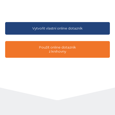
Vytvořit vlastní online dotazník
Použít online dotazník
z knihovny