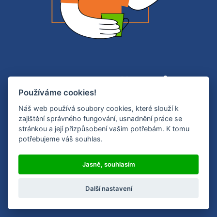
Usnadněte si
Používáme cookies!
podnikání
Náš web používá soubory cookies, které slouží k
zajištění správného fungování, usnadnění práce se
Vyzkoušejte Quandu
stránkou a její přizpůsobení vašim potřebám. K tomu
potřebujeme váš souhlas.
Jasně, souhlasím
Začněte klidně hned. Je to zdarma.
Další nastavení