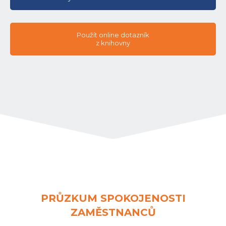
Použít online dotazník
z knihovny
PRŮZKUM SPOKOJENOSTI
ZAMĚSTNANCŮ