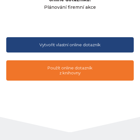
Plánování firemní akce
Vytvořit vlastní online dotazník
Použít online dotazník
z knihovny