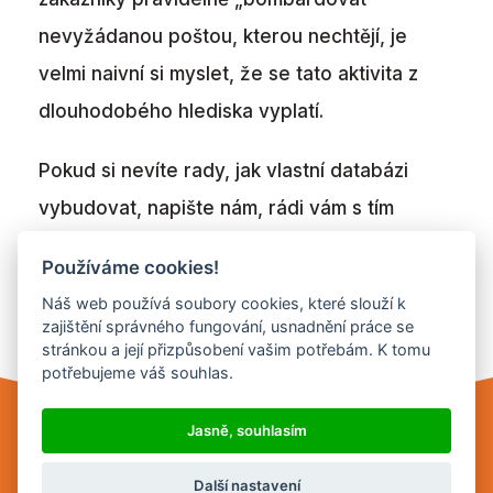
nevyžádanou poštou, kterou nechtějí, je
velmi naivní si myslet, že se tato aktivita z
dlouhodobého hlediska vyplatí.
Pokud si nevíte rady, jak vlastní databázi
vybudovat, napište nám, rádi vám s tím
pomůžeme. Podívejte se také, jaké nástroje
Používáme cookies!
pro
e-mail marketing
najdete přímo v
Náš web používá soubory cookies, které slouží k
systému Quanda.
zajištění správného fungování, usnadnění práce se
stránkou a její přizpůsobení vašim potřebám. K tomu
potřebujeme váš souhlas.
Jasně, souhlasím
Cookie Settings
Copyright © 2012 - 2026 Quanda
Další nastavení