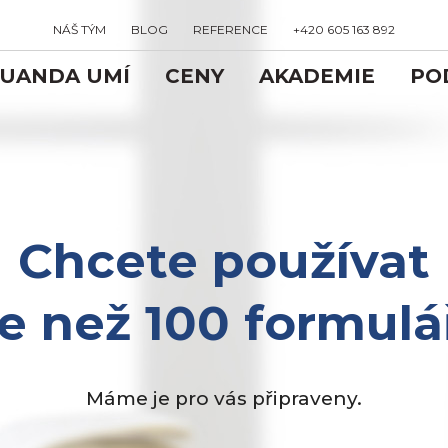
NÁŠ TÝM
BLOG
REFERENCE
+420 605 163 892
QUANDA UMÍ
CENY
AKADEMIE
PO
Chcete používat
ce než 100 formulá
Máme je pro vás připraveny.