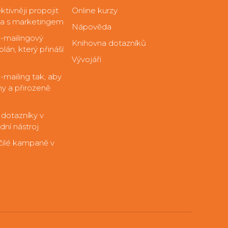
ktivněji propojit
Online kurzy
ta s marketingem
Nápověda
e-mailingový
Knihovna dotazníků
lán, který přináší
Vývojáři
-mailing tak, aby
y a přirozeně
 dotazníky v
dní nástroj
čilé kampaně v