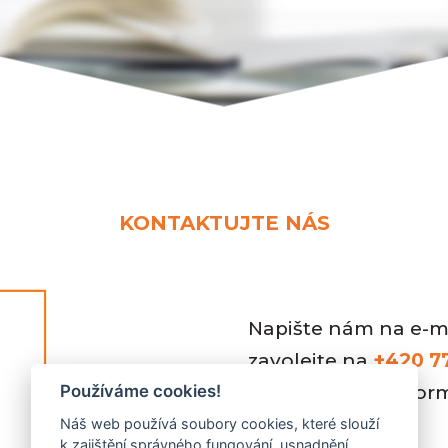
KONTAKTUJTE NÁS
Napište nám na e-m
zavolejte na
+420 7
Používáme cookies!
domluvíme, jak form
Náš web používá soubory cookies, které slouží
k zajištění správného fungování, usnadnění