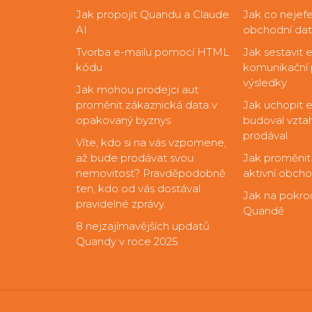
Jak propojit Quandu a Claude
Jak co nejefe
AI
obchodní da
Tvorba e-mailu pomocí HTML
Jak sestavit 
kódu
komunikační p
výsledky
Jak mohou prodejci aut
proměnit zákaznická data v
Jak uchopit e
opakovaný byznys
budoval vztah
prodával
Víte, kdo si na vás vzpomene,
až bude prodávat svou
Jak proměnit
nemovitost? Pravděpodobně
aktivní obcho
ten, kdo od vás dostával
Jak na pokro
pravidelné zprávy.
Quandě
8 nejzajímavějších updatů
Quandy v roce 2025