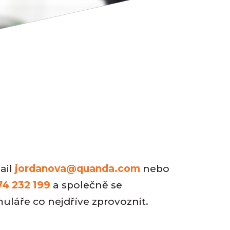
ail
jordanova@quanda.com
nebo
74 232 199
a společně se
uláře co nejdříve zprovoznit.