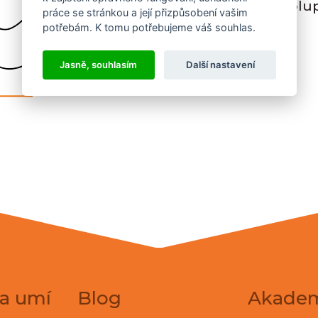
Těšíme se na spolup
práce se stránkou a její přizpůsobení vašim
potřebám. K tomu potřebujeme váš souhlas.
Quanda
Jasně, souhlasím
Další nastavení
a umí
Blog
Akade