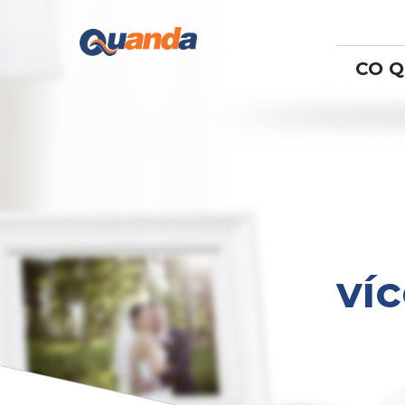
CO 
ví