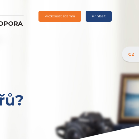
Vyzkoušet zdarma
Přihlásit
DPORA
CZ
řů?